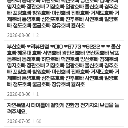
동호빠 동래호빠 하단호빠 덕천호빠 양산호빠 김해호빠
활
명지호빠 정관호빠 기장호빠 일광호빠 울산호빠 경주호
동
빠 포항호빠 창원호빠 마산호빠 진해호빠 거제도호빠 거
제호빠 통영호빠 삼천포호빠 진주호빠 사천호빠 밀양호
사
빠 청도호빠 물금호빠 장유호빠 율하호
진
2026-08-06
2
의
부산호빠 ❤리뷰만점 ❤OI0 ❤6773 ❤6222 ❤ ❤ 울산
원
호빠 해운대 호빠 서면호빠 광안리호빠 연산동호빠 남포
에
동호빠 동래호빠 하단호빠 덕천호빠 양산호빠 김해호빠
게
명지호빠 정관호빠 기장호빠 일광호빠 울산호빠 경주호
바
빠 포항호빠 창원호빠 마산호빠 진해호빠 거제도호빠 거
란
제호빠 통영호빠 삼천포호빠 진주호빠 사천호빠 밀양호
다
빠 청도호빠 물금호빠 장유호빠 율하호
2026-08-06
1
자연특별시 타이틀에 걸맞게 친환경 전기차의 보급을 늘
려주세요.
2026-07-05
60