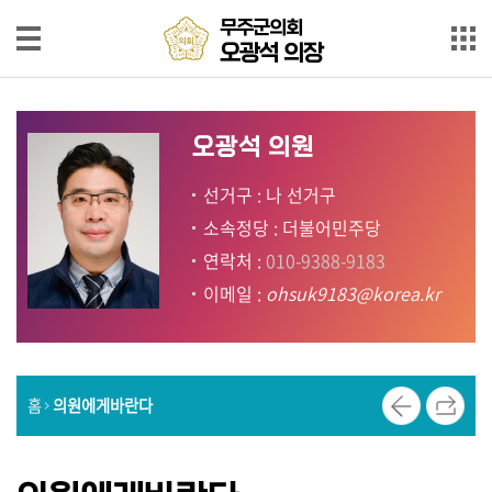
본문으로 바로가기
메인메뉴 바로가기
무주군의회
오광석 의장
무
주
인
군
사
의
오광석 의원
말
회
오
선거구 : 나 선거구
의
광
소속정당 : 더불어민주당
원
석
연락처 :
010-9388-9183
동
의
정
이메일 :
ohsuk9183@korea.kr
장
발
언
회
홈
의원에게바란다
의
록