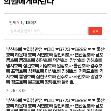
의원에게바란다
5
분
자
유
전체
9
,
1
/
1
페이지
발
언
군
부산호빠 ❤리뷰만점 ❤OI0 ❤6773 ❤6222 ❤ ❤ 울산
정
호빠 해운대 호빠 서면호빠 광안리호빠 연산동호빠 남포
질
동호빠 동래호빠 하단호빠 덕천호빠 양산호빠 김해호빠
문
명지호빠 정관호빠 기장호빠 일광호빠 울산호빠 경주호
빠 포항호빠 창원호빠 마산호빠 진해호빠 거제도호빠 거
발
제호빠 통영호빠 삼천포호빠 진주호빠 사천호빠 밀양호
언
빠 청도호빠 물금호빠 장유호빠 율하호
영
2026-08-06
4
상
부산호빠 ❤리뷰만점 ❤OI0 ❤6773 ❤6222 ❤ ❤ 울산
의
호빠 해운대 호빠 서면호빠 광안리호빠 연산동호빠 남포
정