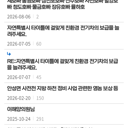
제호빠 통영호빠 삼천포호빠 진주호빠 사천호빠 밀양호
마
빠 청도호빠 물금호빠 장유호빠 율하호
당
2026-08-06
2
이
자연특별시 타이틀에 걸맞게 친환경 전기차의 보급을 늘
용
려주세요.
안
2026-07-05
60
내
RE::자연특별시 타이틀에 걸맞게 친환경 전기차의 보급
정
을 늘려주세요.
보
공
2026-07-07
45
개
안성면 사전천 지방 하천 정비 사업 관련한 영농 보상 등
2026-02-20
150
이해양의원님
2025-10-24
291