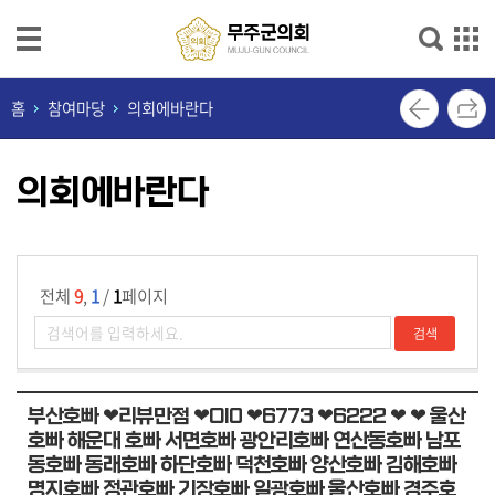
본문으로 바로가기
메인메뉴 바로가기
의
홈
참여마당
의회에바란다
회
안
의회에바란다
내
의
회
기
전체
9
,
1
/
1
페이지
능
의
원
부산호빠 ❤리뷰만점 ❤OI0 ❤6773 ❤6222 ❤ ❤ 울산
소
호빠 해운대 호빠 서면호빠 광안리호빠 연산동호빠 남포
개
동호빠 동래호빠 하단호빠 덕천호빠 양산호빠 김해호빠
명지호빠 정관호빠 기장호빠 일광호빠 울산호빠 경주호