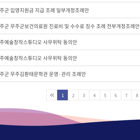
주군 입영지원금 지급 조례 일부개정조례안
주군 무주군보건의료원 진료비 및 수수료 징수 조례 전부개정조례안
주예술창작스튜디오 사무위탁 동의안
주예술창작스튜디오 사무위탁 동의안
주군 무주김환태문학관 운영·관리 조례안
1
2
3
4
5
6
7
8