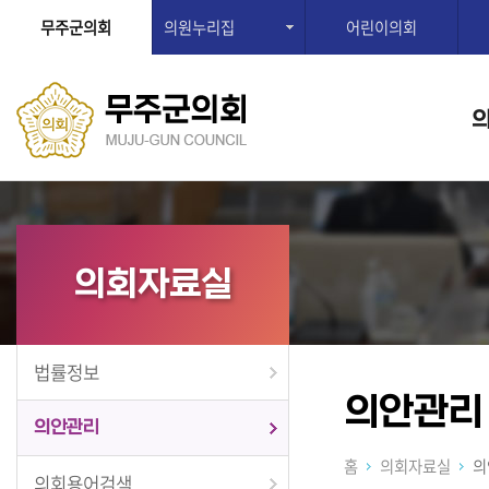
무주군의회
의원누리집
어린이의회
의회자료실
법률정보
의안관리
의안관리
홈
의회자료실
의
의회용어검색