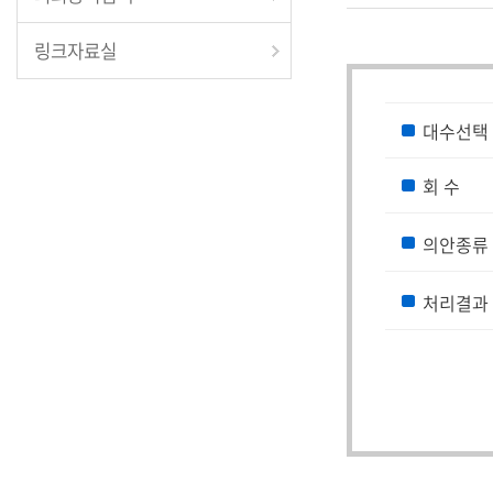
링크자료실
대수선택
회 수
의안종류
처리결과