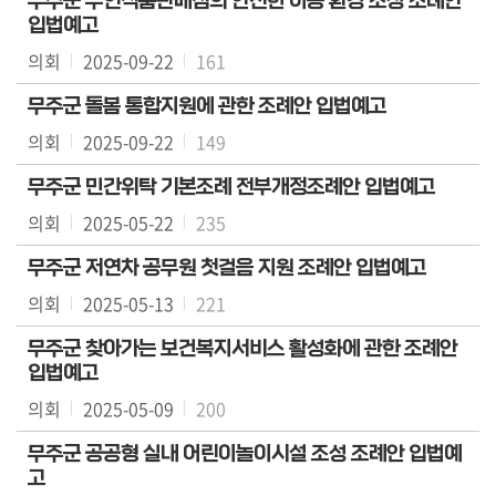
무주군 무인식품판매점의 안전한 이용 환경 조성 조례안
의
입법예고
회
의회
2025-09-22
161
소
식
무주군 돌봄 통합지원에 관한 조례안 입법예고
의회
2025-09-22
149
회
의
무주군 민간위탁 기본조례 전부개정조례안 입법예고
록
의회
2025-05-22
235
검
색
무주군 저연차 공무원 첫걸음 지원 조례안 입법예고
의회
2025-05-13
221
의
회
무주군 찾아가는 보건복지서비스 활성화에 관한 조례안
자
입법예고
료
의회
2025-05-09
200
실
무주군 공공형 실내 어린이놀이시설 조성 조례안 입법예
참
고
여