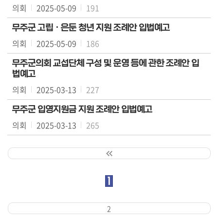
의회
2025-05-09
191
마
당
무주군 고립ㆍ은둔 청년 지원 조례안 입법예고
의회
2025-05-09
186
이
용
무주군의회 교섭단체 구성 및 운영 등에 관한 조례안 입
안
법예고
내
의회
2025-03-13
227
정
무주군 입영지원금 지원 조례안 입법예고
보
의회
2025-03-13
265
공
개
1
2