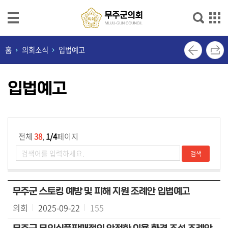
본문으로 바로가기
메인메뉴 바로가기
의
홈
의회소식
입법예고
회
안
입법예고
내
의
회
기
전체
38
,
1/4
페이지
능
의
원
무주군 스토킹 예방 및 피해 지원 조례안 입법예고
소
의회
2025-09-22
155
개