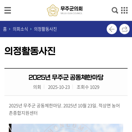
본문으로 바로가기
메인메뉴 바로가기
의
홈
의회소식
의정활동사진
회
안
의정활동사진
내
의
회
2025년 무주군 공동체한마당
기
능
의회
2025-10-23
조회수 1029
의
2025년 무주군 공동체한마당. 2025년 10월 23일. 적상면 농어
원
촌종합지원센터
소
개