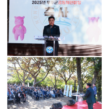
의
회
소
식
회
의
록
검
색
의
회
자
료
실
참
여