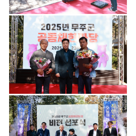
마
당
이
용
안
내
정
보
공
개