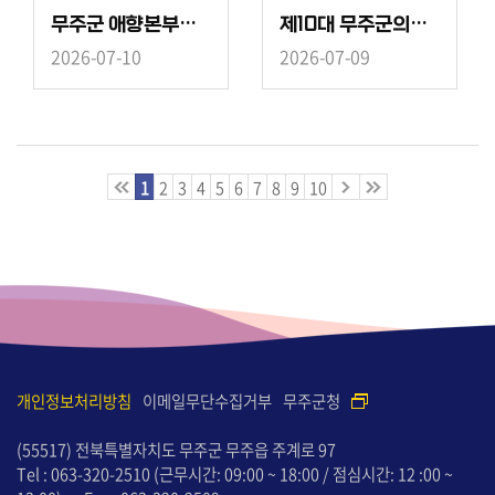
무주군 애향본부장 이취임식
제10대 무주군의회 개원식
2026-07-10
2026-07-09
1
2
3
4
5
6
7
8
9
10
개인정보처리방침
이메일무단수집거부
무주군청
(55517) 전북특별자치도 무주군 무주읍 주계로 97
Tel : 063-320-2510
(근무시간: 09:00 ~ 18:00 / 점심시간: 12 :00 ~