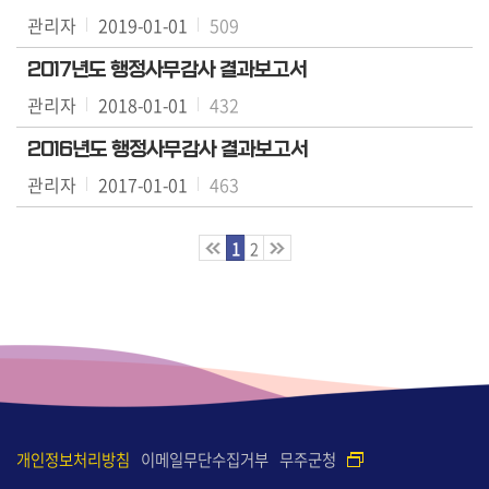
마
관리자
2019-01-01
509
당
2017년도 행정사무감사 결과보고서
이
관리자
2018-01-01
432
용
2016년도 행정사무감사 결과보고서
안
내
관리자
2017-01-01
463
정
1
2
보
공
개
개인정보처리방침
이메일무단수집거부
무주군청