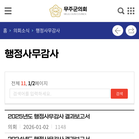
본문으로 바로가기
메인메뉴 바로가기
의
홈
의회소식
행정사무감사
회
안
행정사무감사
내
의
회
기
전체
11
,
1/2
페이지
능
의
원
2025년도 행정사무감사 결과보고서
소
의회
2026-01-02
1148
개